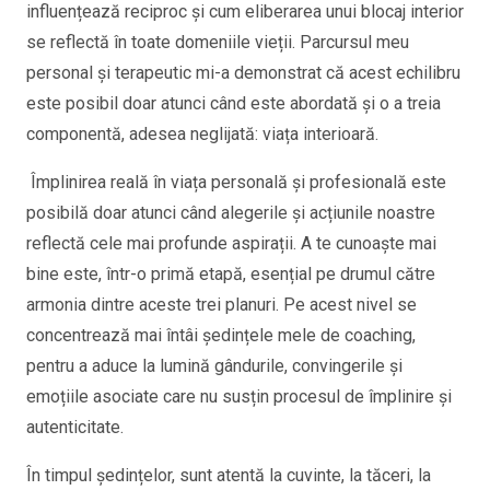
influențează reciproc și cum eliberarea unui blocaj interior
se reflectă în toate domeniile vieții. Parcursul meu
personal și terapeutic mi-a demonstrat că acest echilibru
este posibil doar atunci când este abordată și o a treia
componentă, adesea neglijată: viața interioară.
Împlinirea reală în viața personală și profesională este
posibilă doar atunci când alegerile și acțiunile noastre
reflectă cele mai profunde aspirații. A te cunoaște mai
bine este, într-o primă etapă, esențial pe drumul către
armonia dintre aceste trei planuri. Pe acest nivel se
concentrează mai întâi ședințele mele de coaching,
pentru a aduce la lumină gândurile, convingerile și
emoțiile asociate care nu susțin procesul de împlinire și
autenticitate.
În timpul ședințelor, sunt atentă la cuvinte, la tăceri, la