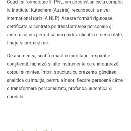
Coach și formatoare în PNL, am absolvit un ciclu complet
la Institutul Kutschera (Austria), recunoscut la nivel
internațional (prin IA NLP). Aceste formări riguroase,
certificate și centrate pe transformarea personală și
sistemică îmi permit să îmi ghidez clienții cu seriozitate,
finețe și profunzime.
De asemenea, sunt formată în meditație, respirație
conștientă, hipnoză și alte instrumente care integrează
corpul și mintea. Îmbin structura cu prezența, gândirea
analitică cu intuiția, pentru a însoți fiecare persoană către
o transformare personalizat
ă,
profundă, autentică și
durabilă.
Antrenor Angleur | Silvia Costan