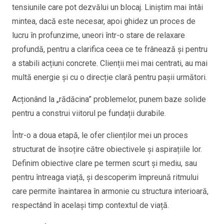
tensiunile care pot dezvălui un blocaj. Liniștim mai întâi
mintea, dacă este necesar, apoi ghidez un proces de
lucru în profunzime, uneori într-o stare de relaxare
profundă, pentru a clarifica ceea ce te frânează și pentru
a stabili acțiuni concrete. Clienții mei mai centrati, au mai
multă energie și cu o direcție clară pentru pașii următori.
Acționând la „rădăcina” problemelor, punem baze solide
pentru a construi viitorul pe fundații durabile.
Într-o a doua etapă, le ofer clienților mei un proces
structurat de însoțire către obiectivele și aspirațiile lor.
Definim obiective clare pe termen scurt și mediu, sau
pentru întreaga viață, și descoperim împreună ritmului
care permite înaintarea în armonie cu structura interioară,
respectând în același timp contextul de viață.