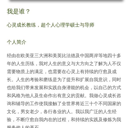
我是谁？
心灵成长教练，超个人心理学硕士与导师
个人简介
经由在欧美亚三大洲和美英比法徳及中国两岸等地四十多
年的人生历练，我对人生的意义与大方向之了解为人不仅
需要物质上的满足，也需要在心灵上有持续的疗愈及成
长。人生的考验和磨练是为了提升和扩展自我意识，同时
也给我们带来发展和实践自身潜能的机会，以自己的方式
和风格为他人及生命作出有意义的贡献。我做心灵成长咨
询和辅导的工作使我接触了全世界将近三十个不同国家的
文化，男女老少，各行各业的人。我以我广泛的人生经
验，不断疗愈自我内在的过程，和持续的实践及修炼为我
服务他人的基石。