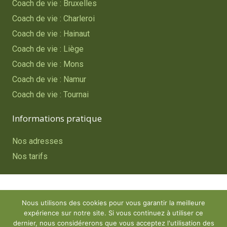
Coach de vie : Bruxelles
Coach de vie : Charleroi
Coach de vie : Hainaut
Coach de vie : Liège
Coach de vie : Mons
Coach de vie : Namur
Coach de vie : Tournai
Informations pratique
Nos adresses
Nos tarifs
Copyright © 2023
Coach de vie – Belgique
. Tous droits
Nous utilisons des cookies pour vous garantir la meilleure
réservés.
expérience sur notre site. Si vous continuez à utiliser ce
Powered by
Procurion – Services pour psychologues,
dernier, nous considérerons que vous acceptez l'utilisation des