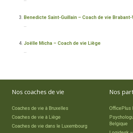
Benedicte Saint-Guillain – Coach de vie Brabant-
...
Joëlle Micha – Coach de vie Liège
...
Nos coaches de vie
Nos par
Coaches de vie à Bruxelles
OfficePlus
Coaches de vie à Liège
Psychologu
Belgique
Coaches de vie dans le Luxembourg
Logidesk –