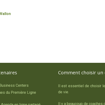
Wallon
tenaires
Comment choisir un 
 Business Centers
Il est essentiel de choisir 
de vie.
es du Première Ligne
Il y a beaucoup de coaches d
 Agenda en ligne partagé