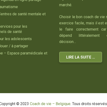
marché.
raumatisme
Centres de santé mentale et
Choisir le bon coach de vie 
exercice facile, mais il est 
ervices pour les
le faire correctement car
nels de santé
dépend littéralement
our les adolescents
décision…
louer / à partager
ipe – Espace paramédicale et
LIRE LA SUITE …
Copyright © 2023
Coach de vie – Belgique
. Tous droits réservés