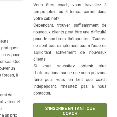
Vous êtes coach, vous travaillez à
temps plein ou à temps partiel dans
votre cabinet?
coaching de vie
Cependant, trouver suffisamment de
nouveaux clients peut être une difficulté
pour de nombreux thérapeutes. D’autres
leurs
ne sont tout simplement pas à l’aise en
 pratiques
sollicitant activement de nouveaux
st un espace
clients.
éponses. Que
Si vous souhaitez obtenir plus
rouver un
d’informations sur ce que nous pouvons
s forces, à
faire pour vous en tant que coach
indépendant, n’hésitez pas à nous
contacter.
ussi de
tivateur et
us
S’INSCRIRE EN TANT QUE
COACH
 à un prix