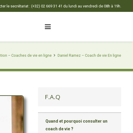
er le secrétariat : (+32) 02 669 31 41 du lundi au vendredi de 08h à 19h.
tion – Coaches de vie en ligne
Daniel Ramez – Coach de vie En ligne
F.A.Q
Quand et pourquoi consulter un
coach de vie ?