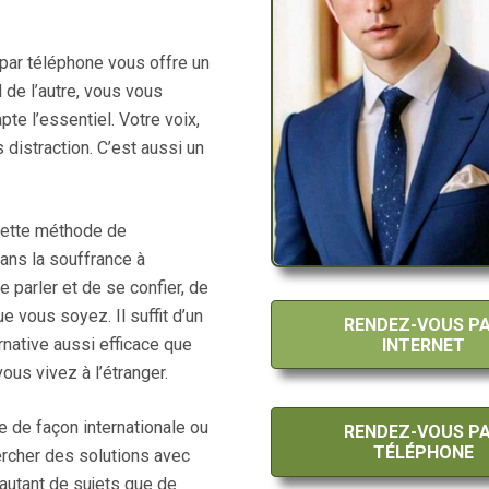
 par téléphone vous offre un
d de l’autre, vous vous
pte l’essentiel. Votre voix,
istraction. C’est aussi un
 cette méthode de
dans la souffrance à
de parler et de se confier, de
e vous soyez. Il suffit d’un
RENDEZ-VOUS P
rnative aussi efficace que
INTERNET
ous vivez à l’étranger.
le de façon internationale ou
RENDEZ-VOUS P
TÉLÉPHONE
ercher des solutions avec
a autant de sujets que de