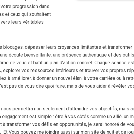
, votre progression dans
s et ceux qui souhaitent
 vers leurs véritables
eurs blocages, dépasser leurs croyances limitantes et transformer 
ne écoute bienveillante, une présence authentique et des outils
estime de vous et bâtit un plan d’action concret. Chaque séance e
, explorer vos ressources intérieures et trouver vos propres r
ez à améliorer, à donner un nouvel élan, à votre carrière ou à ret
’est pas de vous dire quoi faire, mais de vous aider à révéler vo
nous permettra non seulement d’atteindre vos objectifs, mais a
 engagement est simple : être à vos côtés comme un allié, un mo
êt à transformer vos défis en opportunités, je serai honoré de vo
Et Vous pouvez me joindre aussi sur mon site de nuit et de jour