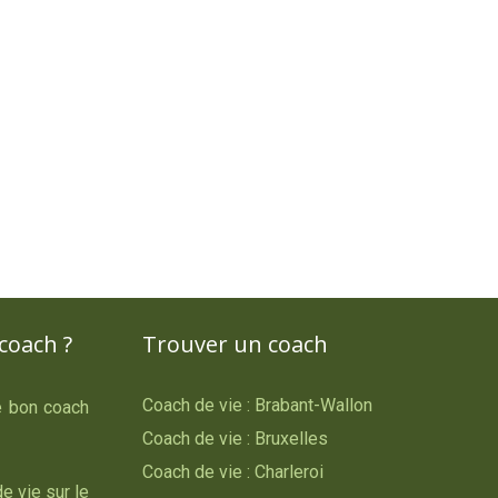
coach ?
Trouver un coach
Coach de vie : Brabant-Wallon
le bon coach
Coach de vie : Bruxelles
Coach de vie : Charleroi
e vie sur le