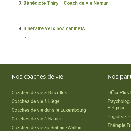
Bénédicte Thiry – Coach de vie Namur
...
Itinéraire vers nos cabinets
...
Nos coaches de vie
Nos par
Coaches de vie à Bruxelles
OfficePlus
Coaches de vie à Liège
Psychologu
Belgique
Coaches de vie dans le Luxembourg
Logidesk –
Coaches de vie à Namur
Thérapie T
Coaches de vie au Brabant-Wallon