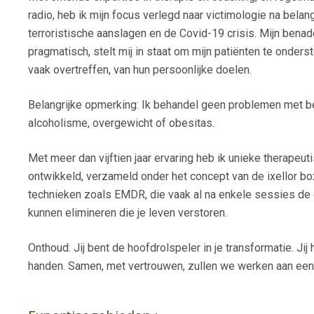
radio, heb ik mijn focus verlegd naar victimologie na bela
terroristische aanslagen en de Covid-19 crisis. Mijn bena
pragmatisch, stelt mij in staat om mijn patiënten te onderst
vaak overtreffen, van hun persoonlijke doelen.
Belangrijke opmerking: Ik behandel geen problemen met be
alcoholisme, overgewicht of obesitas.
Met meer dan vijftien jaar ervaring heb ik unieke therapeu
ontwikkeld, verzameld onder het concept van de ixellor bo
technieken zoals EMDR, die vaak al na enkele sessies de 
kunnen elimineren die je leven verstoren.
Onthoud: Jij bent de hoofdrolspeler in je transformatie. Jij h
handen. Samen, met vertrouwen, zullen we werken aan ee