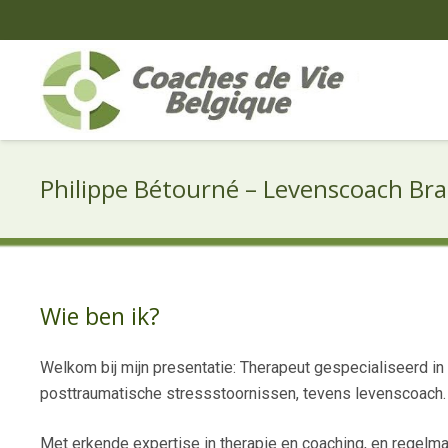
Philippe Bétourné – Levenscoach Br
Wie ben ik?
Welkom bij mijn presentatie: Therapeut gespecialiseerd i
posttraumatische stressstoornissen, tevens levenscoach.
Met erkende expertise in therapie en coaching, en regelma