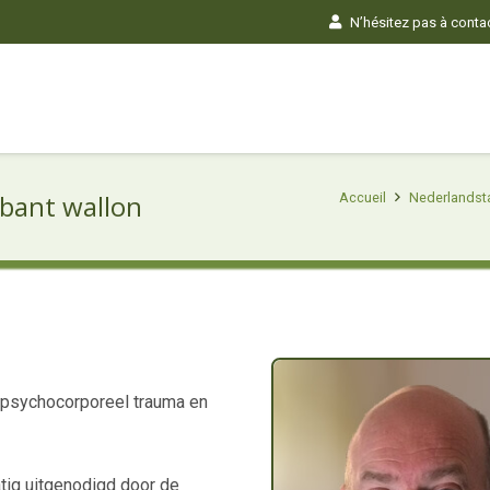
N’hésitez pas à contact
abant wallon
Accueil
Nederlandsta
n psychocorporeel trauma en
tig uitgenodigd door de