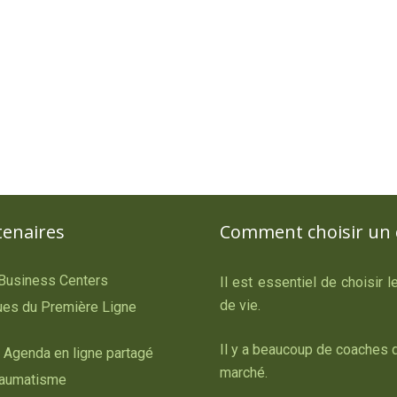
tenaires
Comment choisir un 
 Business Centers
Il est essentiel de choisir 
de vie.
es du Première Ligne
Il y a beaucoup de coaches d
 Agenda en ligne partagé
marché.
raumatisme