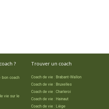
coach ?
Trouver un coach
Coach de vie : Brabant-Wallon
le bon coach
Coach de vie : Bruxelles
Coach de vie : Charleroi
e vie sur le
Coach de vie : Hainaut
Coach de vie : Liège