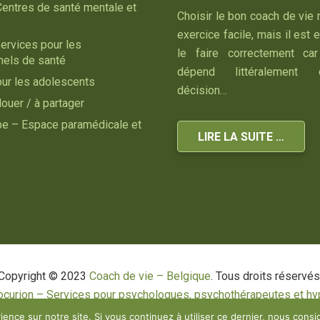
Centres de santé mentale et
Choisir le bon coach de vie 
exercice facile, mais il est 
ervices pour les
le faire correctement car
nels de santé
dépend littéralement
our les adolescents
décision…
louer / à partager
ipe – Espace paramédicale et
LIRE LA SUITE …
Copyright © 2023
Coach de vie – Belgique
. Tous droits réservés
ocurion – Services pour psychologues, psychothérapeutes et hy
RGPD – Politique de Protection de la Vie Privée
ience sur notre site. Si vous continuez à utiliser ce dernier, nous consi