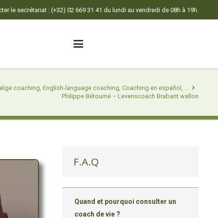
er le secrétariat : (+32) 02 669 31 41 du lundi au vendredi de 08h à 19h.
lige coaching, English-language coaching, Coaching en español, …
Philippe Bétourné – Levenscoach Brabant wallon
F.A.Q
Quand et pourquoi consulter un
coach de vie ?