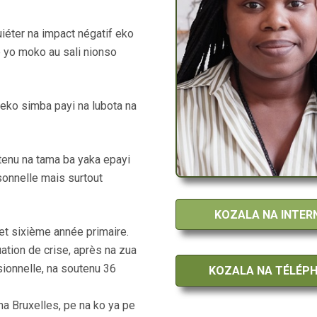
uiéter na impact négatif eko
 yo moko au sali nionso
eko simba payi na lubota na
tenu na tama ba yaka epayi
sonnelle mais surtout
KOZALA NA INTER
et sixième année primaire.
ation de crise, après na zua
ionnelle, na soutenu 36
KOZALA NA TÉLÉP
na Bruxelles, pe na ko ya pe