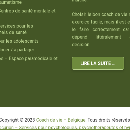
raumatisme
Centres de santé mentale et
Choisir le bon coach de vie 
exercice facile, mais il est 
ervices pour les
le faire correctement car
nels de santé
dépend littéralement
our les adolescents
décision…
louer / à partager
ipe – Espace paramédicale et
LIRE LA SUITE …
Copyright © 2023
Coach de vie – Belgique
. Tous droits réservés
ocurion – Services pour psychologues, psychothérapeutes et hy