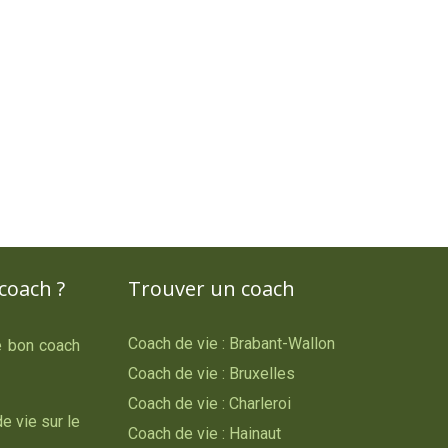
coach ?
Trouver un coach
Coach de vie : Brabant-Wallon
le bon coach
Coach de vie : Bruxelles
Coach de vie : Charleroi
e vie sur le
Coach de vie : Hainaut