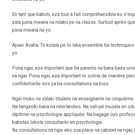
En tant que baboti, eza tout à fait compréhensible ko s’inq
zala pona mwana na ndaku pe na classe. Surtout après que
pona mwana na yo.
Apaei Avaha, To kotala pe to luka ensemble ba techniques 
yo.
Pona ngai, eza important que ba parents na bana baza sou
na ngai. Pona ngai, eza important to solola de manière per
confidentielle lors ya ba consultations na biso.
Ngai moko na zalaki titulaire na enseignante na cinquième 
Na tangasiki bana na néerlandais. Na sali pé musala en situ
diplôme na psychologie appliquée. Na bagage oyo profess
babotas lokola consultante en psychologie.
Ba consultations na ngai eko zua place na cabinet na ngai, 