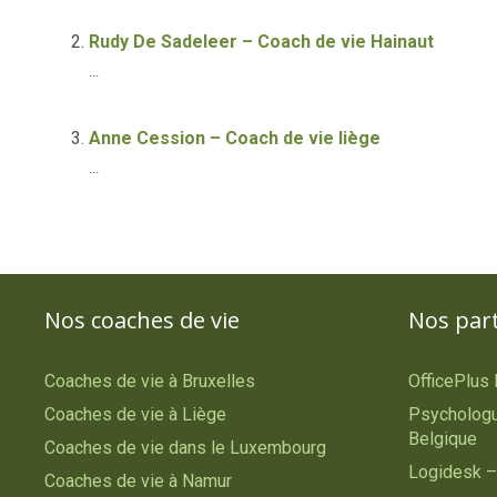
Rudy De Sadeleer – Coach de vie Hainaut
...
Anne Cession – Coach de vie liège
...
Nos coaches de vie
Nos par
Coaches de vie à Bruxelles
OfficePlus
Coaches de vie à Liège
Psychologu
Belgique
Coaches de vie dans le Luxembourg
Logidesk –
Coaches de vie à Namur