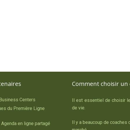
tenaires
Comment choisir un 
 Business Centers
Il est essentiel de choisir 
de vie.
es du Première Ligne
Il y a beaucoup de coaches d
 Agenda en ligne partagé
marché.