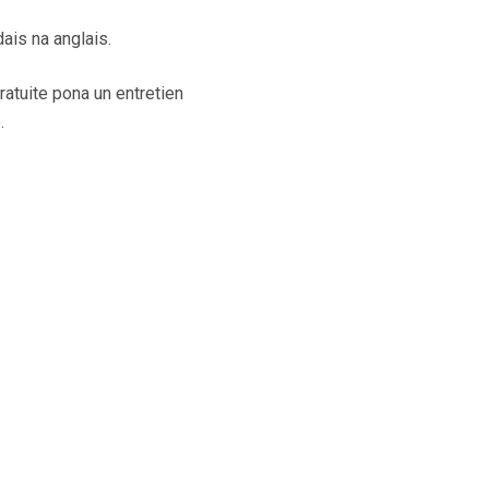
ais na anglais.
atuite pona un entretien
.
elles