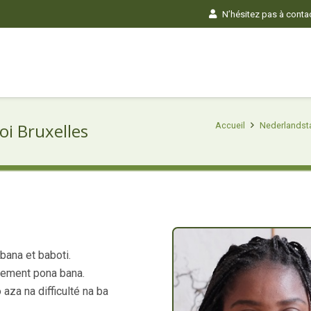
N’hésitez pas à contact
i Bruxelles
Accueil
Nederlandsta
bana et baboti.
nnement pona bana.
aza na difficulté na ba