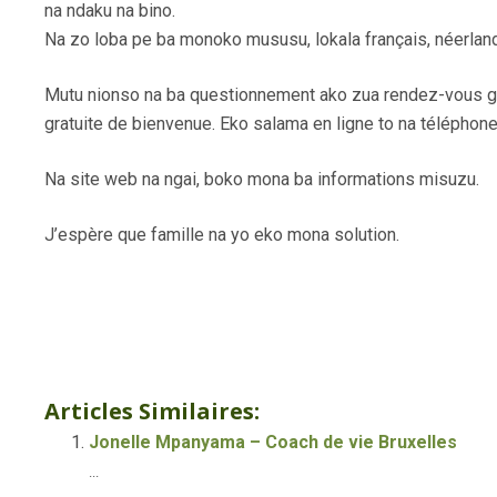
na ndaku na bino.
Na zo loba pe ba monoko mususu, lokala français, néerland
Mutu nionso na ba questionnement ako zua rendez-vous gr
gratuite de bienvenue. Eko salama en ligne to na téléphone
Na site web na ngai, boko mona ba informations misuzu.
J’espère que famille na yo eko mona solution.
Jonelle Mpanyama – Mokonzi ya bomoi Brux
Life coach Brussels
Articles Similaires:
Jonelle Mpanyama – Coach de vie Bruxelles
...