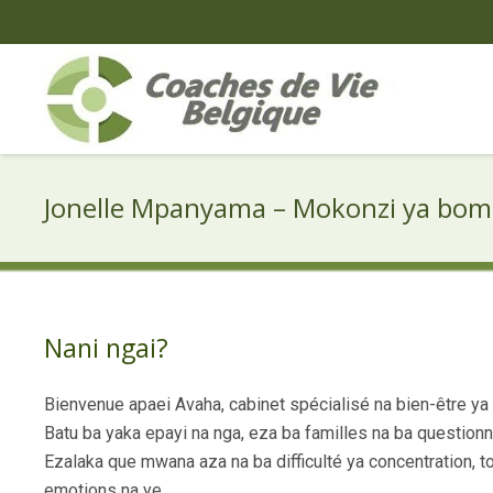
Jonelle Mpanyama – Mokonzi ya bomo
Nani ngai?
Bienvenue apaei Avaha, cabinet spécialisé na bien-être ya 
Batu ba yaka epayi na nga, eza ba familles na ba questio
Ezalaka que mwana aza na ba difficulté ya concentration, to 
emotions na ye.