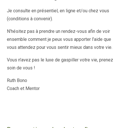
Je consulte en présentiel, en ligne et/ou chez vous
(conditions à convenir).
N’hésitez pas à prendre un rendez-vous afin de voir
ensemble comment je peux vous apporter l’aide que
vous attendez pour vous sentir mieux dans votre vie.
Vous n’avez pas le luxe de gaspiller votre vie, prenez
soin de vous !
Ruth Bono
Ruth Bono
Coach et Mentor
Ruth Bono
Ruth Bono – Coach – Thérapeute
coach-thérapeute –
Belgique
Thérapie Belgique
coachprofessionnel-
belgique-be
tout d’abord, ainsi, notamment