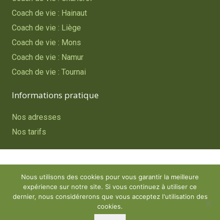
Coach de vie : Hainaut
Coach de vie : Liège
Coach de vie : Mons
Coach de vie : Namur
Coach de vie : Tournai
Informations pratique
Nos adresses
Nos tarifs
Copyright © 2023
Coach de vie – Belgique
. Tous droits
Nous utilisons des cookies pour vous garantir la meilleure
réservés.
expérience sur notre site. Si vous continuez à utiliser ce
Powered by
Procurion – Services pour psychologues,
dernier, nous considérerons que vous acceptez l'utilisation des
cookies.
psychothérapeutes et hypnothérapeutes.