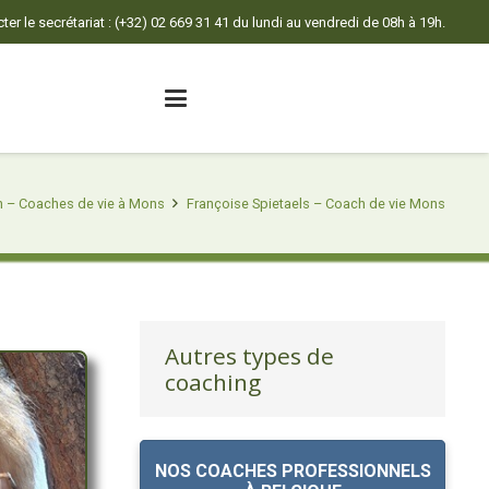
er le secrétariat : (+32) 02 669 31 41 du lundi au vendredi de 08h à 19h.
n – Coaches de vie à Mons
Françoise Spietaels – Coach de vie Mons
Autres types de
coaching
NOS COACHES PROFESSIONNELS