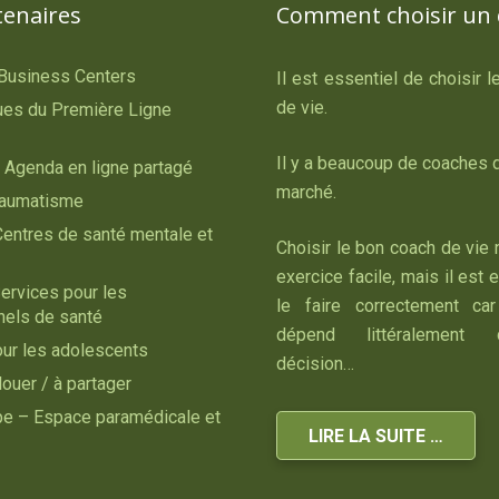
tenaires
Comment choisir un 
 Business Centers
Il est essentiel de choisir 
de vie.
es du Première Ligne
Il y a beaucoup de coaches d
 Agenda en ligne partagé
marché.
raumatisme
Centres de santé mentale et
Choisir le bon coach de vie 
exercice facile, mais il est 
ervices pour les
le faire correctement car
nels de santé
dépend littéralement
our les adolescents
décision…
louer / à partager
ipe – Espace paramédicale et
LIRE LA SUITE …