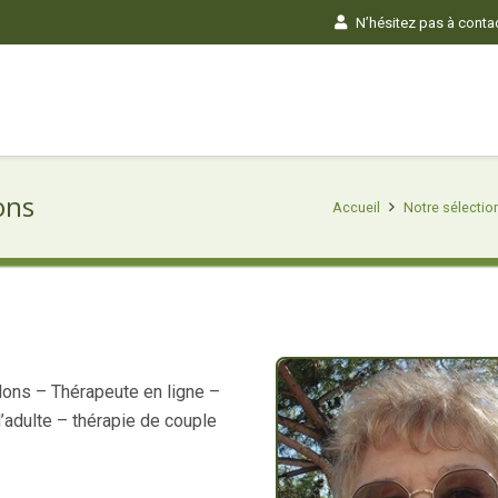
N’hésitez pas à contact
ons
Accueil
Notre sélectio
ons – Thérapeute en ligne –
’adulte – thérapie de couple