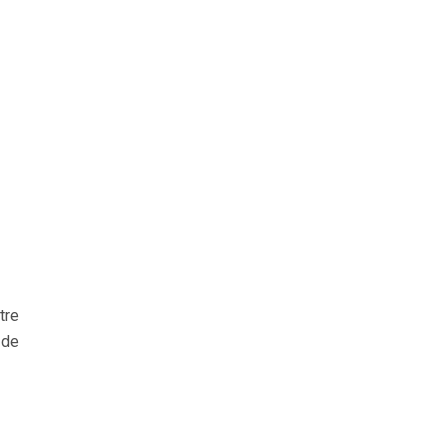
tre
 de