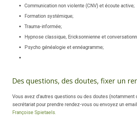
Communication non violente (CNV) et écoute active;
Formation systémique;
Trauma-informée;
Hypnose classique, Ericksonnienne et conversationn
Psycho généalogie et ennéagramme;
Des questions, des doutes, fixer un re
Vous avez d’autres questions ou des doutes (notamment d
secrétariat pour prendre rendez-vous ou envoyez un email a
Françoise Spietaels.
Françoise Spietaels
coach de vie mons, coaching de vie mons, coach de vie à 