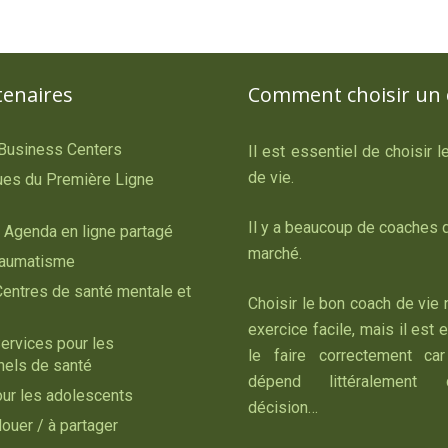
tenaires
Comment choisir un 
 Business Centers
Il est essentiel de choisir 
de vie.
es du Première Ligne
Il y a beaucoup de coaches d
 Agenda en ligne partagé
marché.
raumatisme
Centres de santé mentale et
Choisir le bon coach de vie 
exercice facile, mais il est 
ervices pour les
le faire correctement car
nels de santé
dépend littéralement
our les adolescents
décision…
louer / à partager