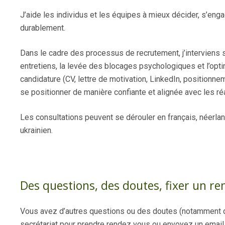
J’aide les individus et les équipes à mieux décider, s’eng
durablement.
Dans le cadre des processus de recrutement, j’interviens s
entretiens, la levée des blocages psychologiques et l’opti
candidature (CV, lettre de motivation, LinkedIn, positionne
se positionner de manière confiante et alignée avec les réa
Les consultations peuvent se dérouler en français, néerland
ukrainien.
Yana Kornaraki – Coach de vie en ligne
Des questions, des doutes, fixer un re
Vous avez d’autres questions ou des doutes (notamment d
secrétariat pour prendre rendez vous ou envoyez un email a