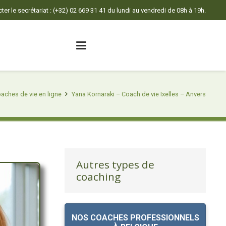
er le secrétariat : (+32) 02 669 31 41 du lundi au vendredi de 08h à 19h.
aches de vie en ligne
Yana Kornaraki – Coach de vie Ixelles – Anvers
Autres types de
coaching
NOS COACHES PROFESSIONNELS