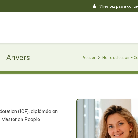
N’hésitez pas à contact
 – Anvers
Accueil
Notre sélection – Co
ederation (ICF), diplômée en
ve Master en People