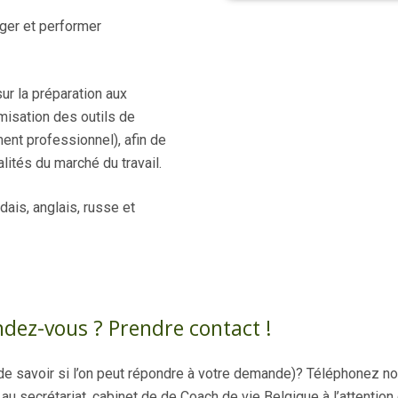
ager et performer
ur la préparation aux
misation des outils de
ment professionnel), afin de
lités du marché du travail.
ais, anglais, russe et
ndez-vous ? Prendre contact !
e savoir si l’on peut répondre à votre demande)? Téléphonez no
u secrétariat, cabinet de de Coach de vie Belgique à l’attention