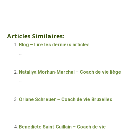
Yana Kornaraki – Coach de vie En ligne
thérapie addiction bruxelles, thérapie dépendance bruxelles
accompagnement des addictions, addiction à la pornographie
soigner l’addiction au porno bruxelles, thérapie addiction sexuelle bruxelles
thérapie couple bruxelles, thérapie dépendance au sexe bruxelles
thérapie contre stress bruxelles, traitement anxiété bruxelles , traitement hypersensibilité bruxelles
Articles Similaires:
Blog – Lire les derniers articles
...
Nataliya Morhun-Marchal – Coach de vie liège
...
Oriane Schreuer – Coach de vie Bruxelles
...
Benedicte Saint-Guillain – Coach de vie