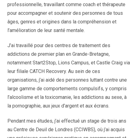
professionnelle, travaillant comme coach et thérapeute
pour accompagner et soutenir des personnes de tous
âges, genres et origines dans la compréhension et
l’amélioration de leur santé mentale.
soigner l’addiction au porno bruxelles, thérapie addiction sexuelle bruxelles
J’ai travaillé pour des centres de traitement des
addictions de premier plan en Grande-Bretagne,
notamment Start2Stop, Lions Campus, et Castle Craig via
leur filiale CATCH Recovery. Au sein de ces
organisations, j’ai aidé des personnes luttant contre une
large gamme de comportements compulsifs, y compris
l’alcoolisme et la toxicomanie, les addictions au sexe, à
la pornographie, aux jeux d’argent et aux écrans.
thérapie couple bruxelles, thérapie dépendance au sexe bruxelles
Pendant mes études, j’ai effectué un stage de trois ans
au Centre de Deuil de Londres (CCIWBS), où j’ai acquis