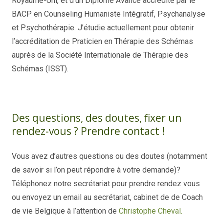
Royaume-Uni, et d’un Diplôme Avancé accrédité par le
BACP en Counseling Humaniste Intégratif, Psychanalyse
et Psychothérapie. J’étudie actuellement pour obtenir
l’accréditation de Praticien en Thérapie des Schémas
auprès de la Société Internationale de Thérapie des
Schémas (ISST).
thérapie contre stress bruxelles, traitement anxiété bruxelles , traitement hypersensibilité bruxelles
Christophe Cheval – Coach de vie en ligne
Des questions, des doutes, fixer un
rendez-vous ? Prendre contact !
Vous avez d’autres questions ou des doutes (notamment
de savoir si l’on peut répondre à votre demande)?
Téléphonez notre secrétariat pour prendre rendez vous
ou envoyez un email au secrétariat, cabinet de de Coach
de vie Belgique à l’attention de
Christophe Cheval.