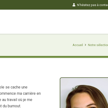
N’hésitez pas à contact
Accueil
Notre sélectio
able se cache une
commence ma carrière en
 au travail où je me
t du burnout.