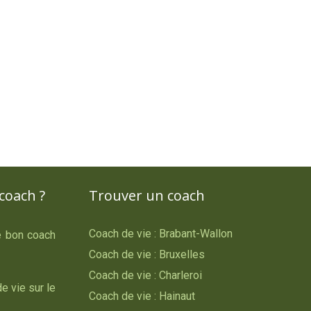
coach ?
Trouver un coach
Coach de vie : Brabant-Wallon
le bon coach
Coach de vie : Bruxelles
Coach de vie : Charleroi
e vie sur le
Coach de vie : Hainaut