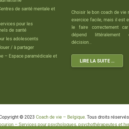
raumatisme
Centres de santé mentale et
Choisir le bon coach de vie 
exercice facile, mais il est 
ervices pour les
le faire correctement car
nels de santé
dépend littéralement
our les adolescents
décision…
louer / à partager
ipe – Espace paramédicale et
LIRE LA SUITE …
Copyright © 2023
Coach de vie – Belgique
. Tous droits réservés
ocurion – Services pour psychologues, psychothérapeutes et hy