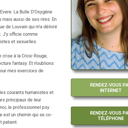
à Evere. La Bulle D’Oxygène
s mais aussi de ses rires. En
ue de Louvain qui m’a délivré
 J’y officie comme
istes et sexuelles.
e crise à la Croix-Rouge,
ecture fantasy. Et n’oublions
 pour mes exercices de
RENDEZ-VOUS P
INTERNET
 les courants humanistes et
rs principaux de leur
moi, le professionnel psy
RENDEZ-VOUS P
ie est un chemin qui se co-
TÉLÉPHONE
 patient.