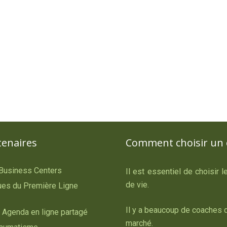
tenaires
Comment choisir un 
 Business Centers
Il est essentiel de choisir 
de vie.
es du Première Ligne
Il y a beaucoup de coaches d
 Agenda en ligne partagé
marché.