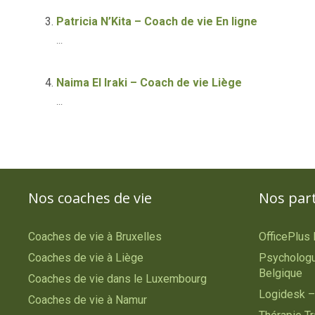
Patricia N’Kita – Coach de vie En ligne
...
Naima El Iraki – Coach de vie Liège
...
Nos coaches de vie
Nos par
Coaches de vie à Bruxelles
OfficePlus
Coaches de vie à Liège
Psychologu
Belgique
Coaches de vie dans le Luxembourg
Logidesk –
Coaches de vie à Namur